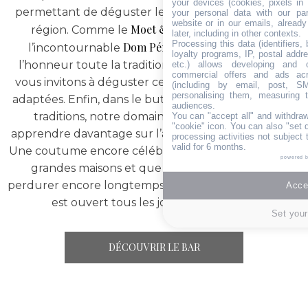
your devices (cookies, pixels in
permettant de déguster les plus grands crus de la
your personal data with our par
website or in our emails, alread
Moet & Chandon
région. Comme le
ou encore
later, including in other contexts.
Processing this data (identifiers,
Dom Pérignon
l’incontournable
. Pour mettre à
loyalty programs, IP, postal addr
l’honneur toute la tradition du champagne, nous
etc.) allows developing and o
commercial offers and ads ac
vous invitons à déguster celui-ci dans des verreries
(including by email, post, S
personalising them, measuring t
adaptées. Enfin, dans le but de respecter toutes les
audiences.
traditions, notre domaine vous propose d’en
You can "accept all" and withdraw
"cookie" icon
. You can also "set 
apprendre davantage sur l’art ancestral du sabrage.
processing activities not subject
valid for 6 months.
Une coutume encore célébrée dans de nombreuses
powered 
grandes maisons et que nous souhaitons voir
perdurer encore longtemps. Notre bar à champagne
Accep
est ouvert tous les jours de 11h à 00h.
Set your
DÉCOUVRIR LE BAR