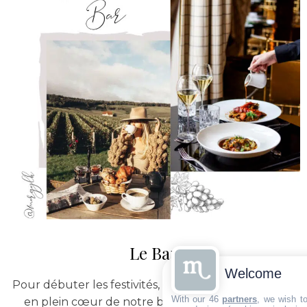
Le Bar
Welcome
Pour débuter les festivités, nous vous accueillerons
With our 46
partners
, we wish t
en plein cœur de notre bar à champagne, vous